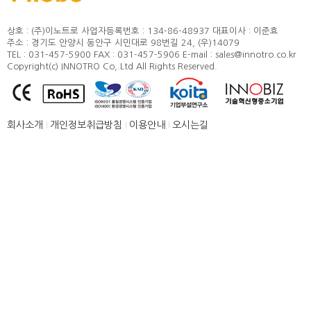
정도 및 측정방법
카달로그
취부방법
상호 : (주)이노트로
사업자등록번호 : 134-86-48937
대표이사 : 이준효
주소 : 경기도 안양시 동안구 시민대로 98번길 24, (우)14079
적용모터
TEL : 031-457-5900
FAX : 031-457-5906
E-mail : sales@innotro.co.kr
Copyright(c) INNOTRO Co,.Ltd All Rights Reserved.
제품별 구조 및 명칭
안전상의 주의 사항
직결형 조립 매뉴얼
회사소개
개인정보취급방침
이용안내
오시는길
병렬형 조립 매뉴얼
SUS COVER 교체 방법
품질보증
고객센터
뉴스 [주요소식]
신제품 소개
공지사항