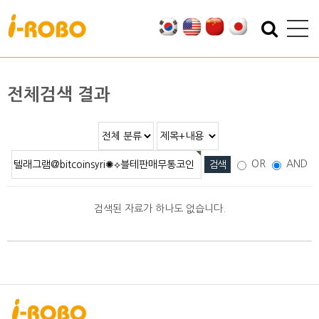
기업소개
제품소개
인사말
SAN
전체검색 결과
인증
PSA
특허
PBA
오시는 길
EBA
OR
AND
SEBA
ERA
검색된 자료가 하나도 없습니다.
SAS
PLA
기술자료
자료실
적용분야
2D/3D DATA