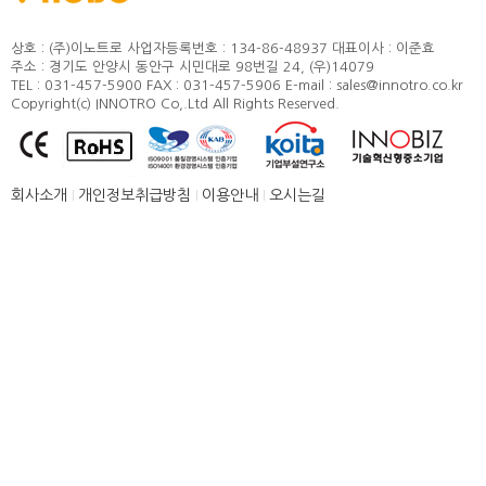
정도 및 측정방법
카달로그
취부방법
상호 : (주)이노트로
사업자등록번호 : 134-86-48937
대표이사 : 이준효
주소 : 경기도 안양시 동안구 시민대로 98번길 24, (우)14079
적용모터
TEL : 031-457-5900
FAX : 031-457-5906
E-mail : sales@innotro.co.kr
Copyright(c) INNOTRO Co,.Ltd All Rights Reserved.
제품별 구조 및 명칭
안전상의 주의 사항
직결형 조립 매뉴얼
회사소개
개인정보취급방침
이용안내
오시는길
병렬형 조립 매뉴얼
SUS COVER 교체 방법
품질보증
고객센터
뉴스 [주요소식]
신제품 소개
공지사항