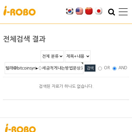
기업소개
제품소개
인사말
SAN
전체검색 결과
인증
PSA
특허
PBA
오시는 길
EBA
OR
AND
SEBA
ERA
검색된 자료가 하나도 없습니다.
SAS
PLA
기술자료
자료실
적용분야
2D/3D DATA