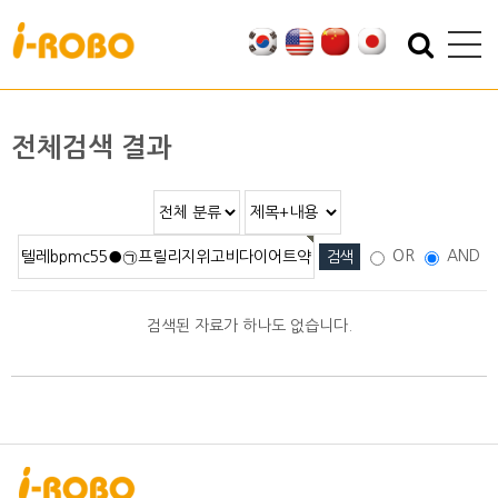
기업소개
제품소개
인사말
SAN
전체검색 결과
인증
PSA
특허
PBA
오시는 길
EBA
OR
AND
SEBA
ERA
검색된 자료가 하나도 없습니다.
SAS
PLA
기술자료
자료실
적용분야
2D/3D DATA