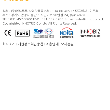
정도 및 측정방법
카달로그
취부방법
상호 : (주)이노트로
사업자등록번호 : 134-86-48937
대표이사 : 이준효
주소 : 경기도 안양시 동안구 시민대로 98번길 24, (우)14079
적용모터
TEL : 031-457-5900
FAX : 031-457-5906
E-mail : sales@innotro.co.kr
Copyright(c) INNOTRO Co,.Ltd All Rights Reserved.
제품별 구조 및 명칭
안전상의 주의 사항
직결형 조립 매뉴얼
회사소개
개인정보취급방침
이용안내
오시는길
병렬형 조립 매뉴얼
SUS COVER 교체 방법
품질보증
고객센터
뉴스 [주요소식]
신제품 소개
공지사항