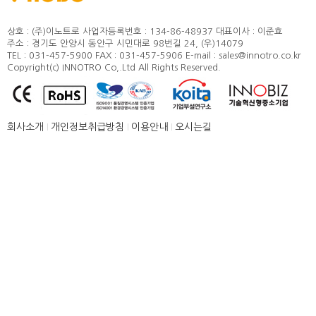
정도 및 측정방법
카달로그
취부방법
상호 : (주)이노트로
사업자등록번호 : 134-86-48937
대표이사 : 이준효
주소 : 경기도 안양시 동안구 시민대로 98번길 24, (우)14079
적용모터
TEL : 031-457-5900
FAX : 031-457-5906
E-mail : sales@innotro.co.kr
Copyright(c) INNOTRO Co,.Ltd All Rights Reserved.
제품별 구조 및 명칭
안전상의 주의 사항
직결형 조립 매뉴얼
회사소개
개인정보취급방침
이용안내
오시는길
병렬형 조립 매뉴얼
SUS COVER 교체 방법
품질보증
고객센터
뉴스 [주요소식]
신제품 소개
공지사항