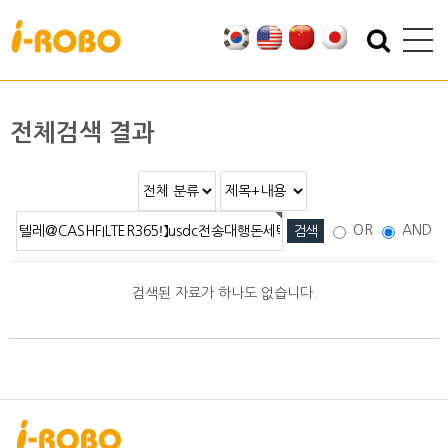
기업소개
제품소개
인사말
SAN
전체검색 결과
인증
PSA
특허
PBA
오시는 길
EBA
OR
AND
SEBA
ERA
검색된 자료가 하나도 없습니다.
SAS
PLA
기술자료
자료실
적용분야
2D/3D DATA