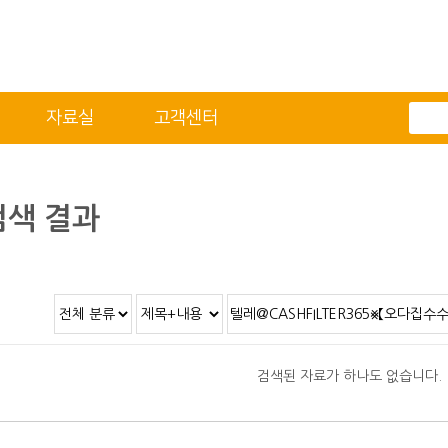
자료실
고객센터
전체메뉴
기술자료
자료실
적용분야
2D/3D DATA
색 결과
정도 및 측정방법
카달로그
취부방법
적용모터
제품별 구조 및 명칭
안전상의 주의 사항
직결형 조립 매뉴얼
검색된 자료가 하나도 없습니다.
병렬형 조립 매뉴얼
SUS COVER 교체 방법