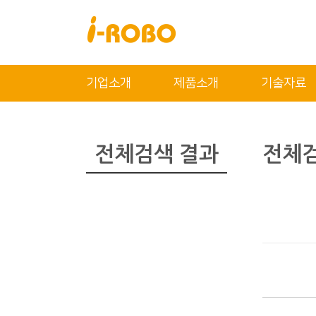
닫기
기업소개
제품소개
기술자료
기업소개
제품소개
인사말
SAN
전체검색 결과
전체검
인증
PSA
특허
PBA
오시는 길
EBA
SEBA
ERA
SAS
PLA