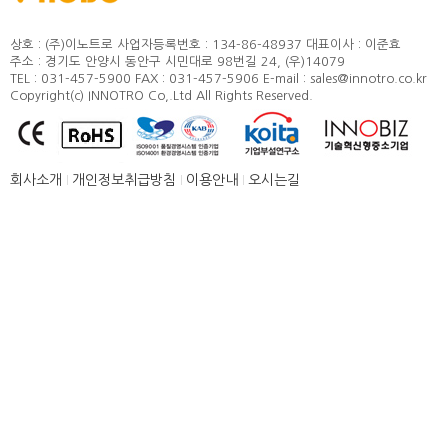
정도 및 측정방법
카달로그
취부방법
상호 : (주)이노트로
사업자등록번호 : 134-86-48937
대표이사 : 이준효
주소 : 경기도 안양시 동안구 시민대로 98번길 24, (우)14079
적용모터
TEL : 031-457-5900
FAX : 031-457-5906
E-mail : sales@innotro.co.kr
Copyright(c) INNOTRO Co,.Ltd All Rights Reserved.
제품별 구조 및 명칭
안전상의 주의 사항
직결형 조립 매뉴얼
회사소개
개인정보취급방침
이용안내
오시는길
병렬형 조립 매뉴얼
SUS COVER 교체 방법
품질보증
고객센터
뉴스 [주요소식]
신제품 소개
공지사항