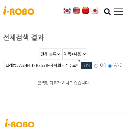
기업소개
제품소개
인사말
SAN
전체검색 결과
인증
PSA
특허
PBA
오시는 길
EBA
OR
AND
SEBA
ERA
검색된 자료가 하나도 없습니다.
SAS
PLA
기술자료
자료실
적용분야
2D/3D DATA