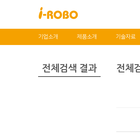
닫기
기업소개
제품소개
기술자료
기업소개
제품소개
인사말
SAN
전체검색 결과
전체검
인증
PSA
특허
PBA
오시는 길
EBA
SEBA
ERA
SAS
PLA