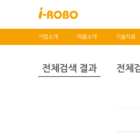
닫기
기업소개
제품소개
기술자료
기업소개
제품소개
인사말
SAN
전체검색 결과
전체검
인증
PSA
특허
PBA
오시는 길
EBA
SEBA
ERA
SAS
PLA