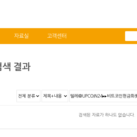
자료실
고객센터
전체메뉴
기술자료
자료실
적용분야
2D/3D DATA
색 결과
정도 및 측정방법
카달로그
취부방법
적용모터
제품별 구조 및 명칭
안전상의 주의 사항
직결형 조립 매뉴얼
검색된 자료가 하나도 없습니다.
병렬형 조립 매뉴얼
SUS COVER 교체 방법