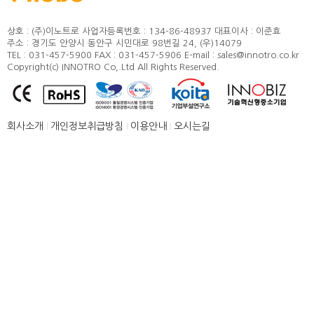
정도 및 측정방법
카달로그
취부방법
상호 : (주)이노트로
사업자등록번호 : 134-86-48937
대표이사 : 이준효
주소 : 경기도 안양시 동안구 시민대로 98번길 24, (우)14079
적용모터
TEL : 031-457-5900
FAX : 031-457-5906
E-mail : sales@innotro.co.kr
Copyright(c) INNOTRO Co,.Ltd All Rights Reserved.
제품별 구조 및 명칭
안전상의 주의 사항
직결형 조립 매뉴얼
회사소개
개인정보취급방침
이용안내
오시는길
병렬형 조립 매뉴얼
SUS COVER 교체 방법
품질보증
고객센터
뉴스 [주요소식]
신제품 소개
공지사항