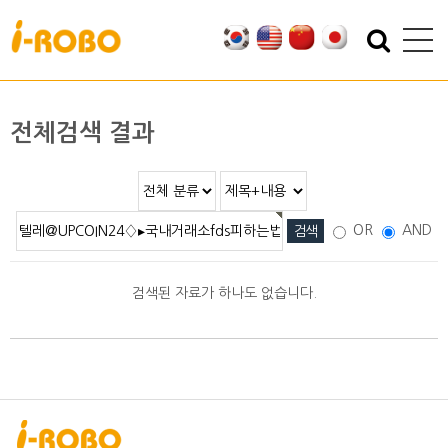
기업소개
제품소개
인사말
SAN
전체검색 결과
인증
PSA
특허
PBA
오시는 길
EBA
OR
AND
SEBA
ERA
검색된 자료가 하나도 없습니다.
SAS
PLA
기술자료
자료실
적용분야
2D/3D DATA