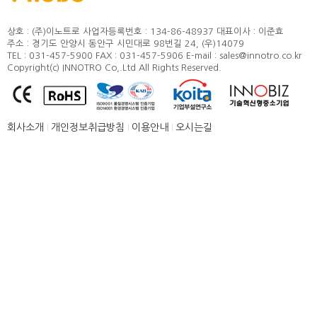
정도 및 측정방법
카달로그
취부방법
상호 : (주)이노트로
사업자등록번호 : 134-86-48937
대표이사 : 이준효
주소 : 경기도 안양시 동안구 시민대로 98번길 24, (우)14079
적용모터
TEL : 031-457-5900
FAX : 031-457-5906
E-mail : sales@innotro.co.kr
Copyright(c) INNOTRO Co,.Ltd All Rights Reserved.
제품별 구조 및 명칭
안전상의 주의 사항
직결형 조립 매뉴얼
회사소개
개인정보취급방침
이용안내
오시는길
병렬형 조립 매뉴얼
SUS COVER 교체 방법
품질보증
고객센터
뉴스 [주요소식]
신제품 소개
공지사항