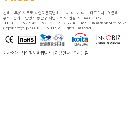
정도 및 측정방법
카달로그
취부방법
상호 : (주)이노트로
사업자등록번호 : 134-86-48937
대표이사 : 이준효
주소 : 경기도 안양시 동안구 시민대로 98번길 24, (우)14079
적용모터
TEL : 031-457-5900
FAX : 031-457-5906
E-mail : sales@innotro.co.kr
Copyright(c) INNOTRO Co,.Ltd All Rights Reserved.
제품별 구조 및 명칭
안전상의 주의 사항
직결형 조립 매뉴얼
회사소개
개인정보취급방침
이용안내
오시는길
병렬형 조립 매뉴얼
SUS COVER 교체 방법
품질보증
고객센터
뉴스 [주요소식]
신제품 소개
공지사항