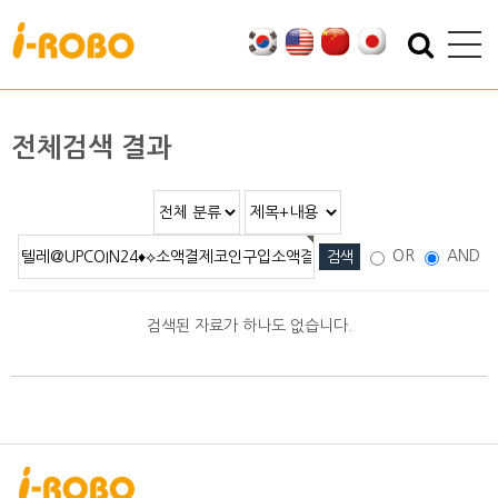
기업소개
제품소개
인사말
SAN
전체검색 결과
인증
PSA
특허
PBA
오시는 길
EBA
OR
AND
SEBA
ERA
검색된 자료가 하나도 없습니다.
SAS
PLA
기술자료
자료실
적용분야
2D/3D DATA