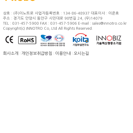
정도 및 측정방법
카달로그
취부방법
상호 : (주)이노트로
사업자등록번호 : 134-86-48937
대표이사 : 이준효
주소 : 경기도 안양시 동안구 시민대로 98번길 24, (우)14079
적용모터
TEL : 031-457-5900
FAX : 031-457-5906
E-mail : sales@innotro.co.kr
Copyright(c) INNOTRO Co,.Ltd All Rights Reserved.
제품별 구조 및 명칭
안전상의 주의 사항
직결형 조립 매뉴얼
회사소개
개인정보취급방침
이용안내
오시는길
병렬형 조립 매뉴얼
SUS COVER 교체 방법
품질보증
고객센터
뉴스 [주요소식]
신제품 소개
공지사항