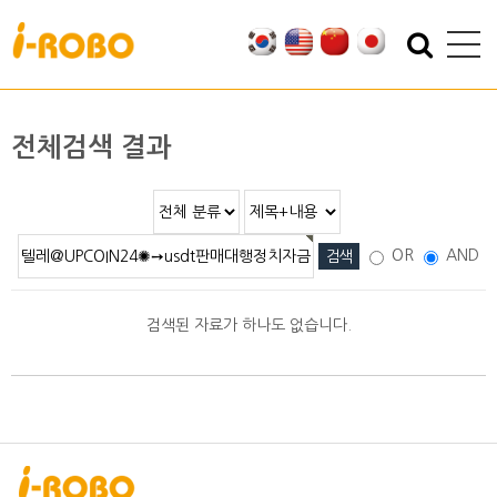
기업소개
제품소개
인사말
SAN
전체검색 결과
인증
PSA
특허
PBA
오시는 길
EBA
OR
AND
SEBA
ERA
검색된 자료가 하나도 없습니다.
SAS
PLA
기술자료
자료실
적용분야
2D/3D DATA