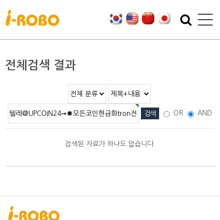
기업소개
제품소개
인사말
SAN
전체검색 결과
인증
PSA
특허
PBA
오시는 길
EBA
OR
AND
SEBA
ERA
검색된 자료가 하나도 없습니다.
SAS
PLA
기술자료
자료실
적용분야
2D/3D DATA