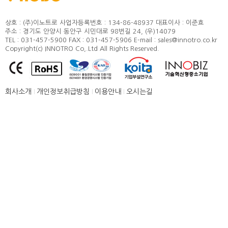
정도 및 측정방법
카달로그
취부방법
상호 : (주)이노트로
사업자등록번호 : 134-86-48937
대표이사 : 이준효
주소 : 경기도 안양시 동안구 시민대로 98번길 24, (우)14079
적용모터
TEL : 031-457-5900
FAX : 031-457-5906
E-mail : sales@innotro.co.kr
Copyright(c) INNOTRO Co,.Ltd All Rights Reserved.
제품별 구조 및 명칭
안전상의 주의 사항
직결형 조립 매뉴얼
회사소개
개인정보취급방침
이용안내
오시는길
병렬형 조립 매뉴얼
SUS COVER 교체 방법
품질보증
고객센터
뉴스 [주요소식]
신제품 소개
공지사항