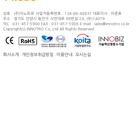
정도 및 측정방법
카달로그
취부방법
상호 : (주)이노트로
사업자등록번호 : 134-86-48937
대표이사 : 이준효
주소 : 경기도 안양시 동안구 시민대로 98번길 24, (우)14079
적용모터
TEL : 031-457-5900
FAX : 031-457-5906
E-mail : sales@innotro.co.kr
Copyright(c) INNOTRO Co,.Ltd All Rights Reserved.
제품별 구조 및 명칭
안전상의 주의 사항
직결형 조립 매뉴얼
회사소개
개인정보취급방침
이용안내
오시는길
병렬형 조립 매뉴얼
SUS COVER 교체 방법
품질보증
고객센터
뉴스 [주요소식]
신제품 소개
공지사항