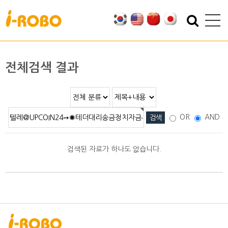
기업소개
제품소개
인사말
SAN
전체검색 결과
인증
PSA
특허
PBA
오시는 길
EBA
OR
AND
SEBA
ERA
검색된 자료가 하나도 없습니다.
SAS
PLA
기술자료
자료실
적용분야
2D/3D DATA