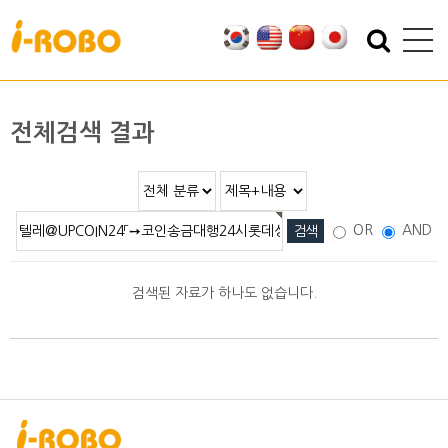
기업소개
제품소개
인사말
SAN
전체검색 결과
인증
PSA
특허
PBA
오시는 길
EBA
OR
AND
SEBA
ERA
검색된 자료가 하나도 없습니다.
SAS
PLA
기술자료
자료실
적용분야
2D/3D DATA