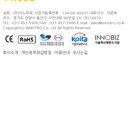
정도 및 측정방법
카달로그
취부방법
상호 : (주)이노트로
사업자등록번호 : 134-86-48937
대표이사 : 이준효
주소 : 경기도 안양시 동안구 시민대로 98번길 24, (우)14079
적용모터
TEL : 031-457-5900
FAX : 031-457-5906
E-mail : sales@innotro.co.kr
Copyright(c) INNOTRO Co,.Ltd All Rights Reserved.
제품별 구조 및 명칭
안전상의 주의 사항
직결형 조립 매뉴얼
회사소개
개인정보취급방침
이용안내
오시는길
병렬형 조립 매뉴얼
SUS COVER 교체 방법
품질보증
고객센터
뉴스 [주요소식]
신제품 소개
공지사항