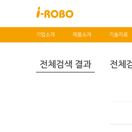
닫기
기업소개
제품소개
기술자료
기업소개
제품소개
인사말
SAN
전체검색 결과
전체검
인증
PSA
특허
PBA
오시는 길
EBA
SEBA
ERA
SAS
PLA