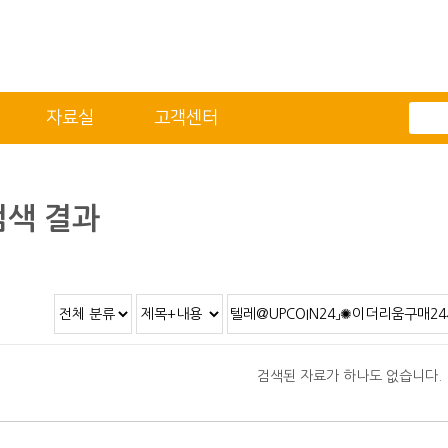
자료실
고객센터
전체메뉴
기술자료
자료실
적용분야
2D/3D DATA
색 결과
정도 및 측정방법
카달로그
취부방법
적용모터
제품별 구조 및 명칭
안전상의 주의 사항
직결형 조립 매뉴얼
검색된 자료가 하나도 없습니다.
병렬형 조립 매뉴얼
SUS COVER 교체 방법