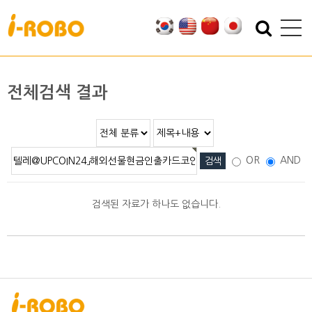
기업소개
제품소개
인사말
SAN
전체검색 결과
인증
PSA
특허
PBA
오시는 길
EBA
OR
AND
SEBA
ERA
검색된 자료가 하나도 없습니다.
SAS
PLA
기술자료
자료실
적용분야
2D/3D DATA