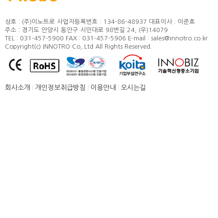
정도 및 측정방법
카달로그
취부방법
상호 : (주)이노트로
사업자등록번호 : 134-86-48937
대표이사 : 이준효
주소 : 경기도 안양시 동안구 시민대로 98번길 24, (우)14079
적용모터
TEL : 031-457-5900
FAX : 031-457-5906
E-mail : sales@innotro.co.kr
Copyright(c) INNOTRO Co,.Ltd All Rights Reserved.
제품별 구조 및 명칭
안전상의 주의 사항
직결형 조립 매뉴얼
회사소개
개인정보취급방침
이용안내
오시는길
병렬형 조립 매뉴얼
SUS COVER 교체 방법
품질보증
고객센터
뉴스 [주요소식]
신제품 소개
공지사항