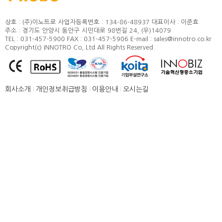
정도 및 측정방법
카달로그
취부방법
상호 : (주)이노트로
사업자등록번호 : 134-86-48937
대표이사 : 이준효
주소 : 경기도 안양시 동안구 시민대로 98번길 24, (우)14079
적용모터
TEL : 031-457-5900
FAX : 031-457-5906
E-mail : sales@innotro.co.kr
Copyright(c) INNOTRO Co,.Ltd All Rights Reserved.
제품별 구조 및 명칭
안전상의 주의 사항
직결형 조립 매뉴얼
회사소개
개인정보취급방침
이용안내
오시는길
병렬형 조립 매뉴얼
SUS COVER 교체 방법
품질보증
고객센터
뉴스 [주요소식]
신제품 소개
공지사항