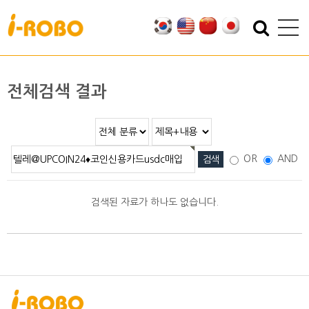
기업소개
제품소개
인사말
SAN
전체검색 결과
인증
PSA
특허
PBA
오시는 길
EBA
OR
AND
SEBA
ERA
검색된 자료가 하나도 없습니다.
SAS
PLA
기술자료
자료실
적용분야
2D/3D DATA