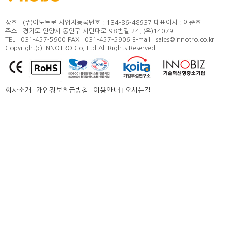
정도 및 측정방법
카달로그
취부방법
상호 : (주)이노트로
사업자등록번호 : 134-86-48937
대표이사 : 이준효
주소 : 경기도 안양시 동안구 시민대로 98번길 24, (우)14079
적용모터
TEL : 031-457-5900
FAX : 031-457-5906
E-mail : sales@innotro.co.kr
Copyright(c) INNOTRO Co,.Ltd All Rights Reserved.
제품별 구조 및 명칭
안전상의 주의 사항
직결형 조립 매뉴얼
회사소개
개인정보취급방침
이용안내
오시는길
병렬형 조립 매뉴얼
SUS COVER 교체 방법
품질보증
고객센터
뉴스 [주요소식]
신제품 소개
공지사항