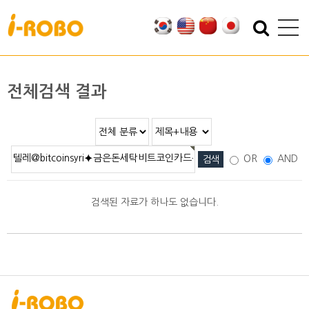
기업소개
제품소개
인사말
SAN
전체검색 결과
인증
PSA
특허
PBA
오시는 길
EBA
OR
AND
SEBA
ERA
검색된 자료가 하나도 없습니다.
SAS
PLA
기술자료
자료실
적용분야
2D/3D DATA