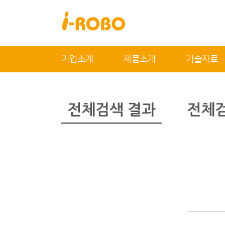
닫기
기업소개
제품소개
기술자료
기업소개
제품소개
인사말
SAN
전체검색 결과
전체검
인증
PSA
특허
PBA
오시는 길
EBA
SEBA
ERA
SAS
PLA