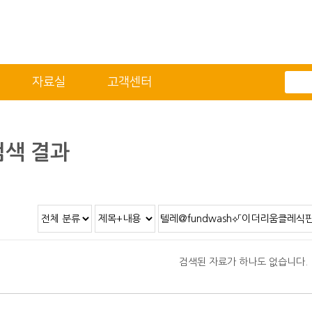
자료실
고객센터
전체메뉴
기술자료
자료실
적용분야
2D/3D DATA
색 결과
정도 및 측정방법
카달로그
취부방법
적용모터
제품별 구조 및 명칭
안전상의 주의 사항
직결형 조립 매뉴얼
검색된 자료가 하나도 없습니다.
병렬형 조립 매뉴얼
SUS COVER 교체 방법