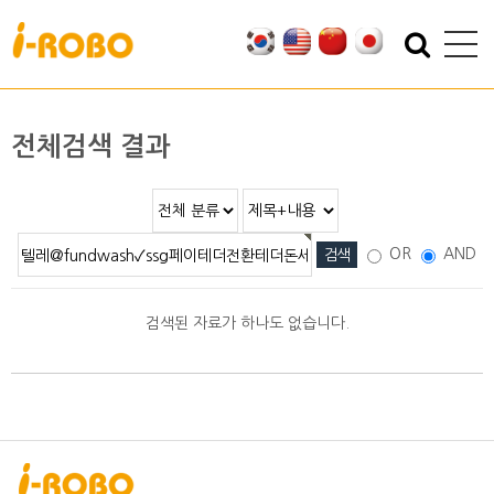
기업소개
제품소개
인사말
SAN
전체검색 결과
인증
PSA
특허
PBA
오시는 길
EBA
OR
AND
SEBA
ERA
검색된 자료가 하나도 없습니다.
SAS
PLA
기술자료
자료실
적용분야
2D/3D DATA