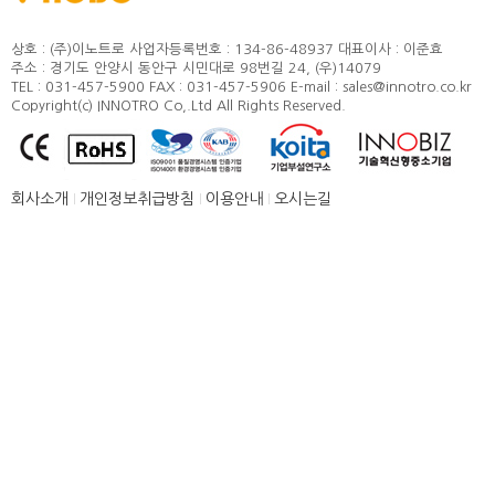
정도 및 측정방법
카달로그
취부방법
상호 : (주)이노트로
사업자등록번호 : 134-86-48937
대표이사 : 이준효
주소 : 경기도 안양시 동안구 시민대로 98번길 24, (우)14079
적용모터
TEL : 031-457-5900
FAX : 031-457-5906
E-mail : sales@innotro.co.kr
Copyright(c) INNOTRO Co,.Ltd All Rights Reserved.
제품별 구조 및 명칭
안전상의 주의 사항
직결형 조립 매뉴얼
회사소개
개인정보취급방침
이용안내
오시는길
병렬형 조립 매뉴얼
SUS COVER 교체 방법
품질보증
고객센터
뉴스 [주요소식]
신제품 소개
공지사항